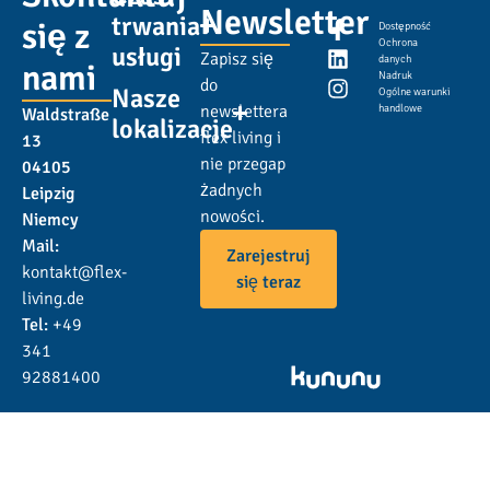
Newsletter
trwania
się z
Dostępność
Ochrona
usługi
Zapisz się
danych
nami
Nadruk
do
Nasze
Ogólne warunki
newslettera
handlowe
Waldstraße
lokalizacje
flex living i
13
nie przegap
04105
żadnych
Leipzig
nowości.
Niemcy
Mail:
Zarejestruj
kontakt@flex-
się teraz
living.de
Tel:
+49
341
92881400