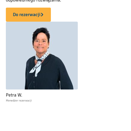
Do rezerwacji
Petra W.
Menedżer rezerwacji