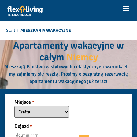
do
treści
Start
MIESZKANIA WAKACYJNE
|
Apartamenty wakacyjne w
całym
Niemcy
Mieszkają Państwo w stylowych i elastycznych warunkach –
my zajmiemy się resztą. Prosimy o bezpłatną rezerwację
apartamentu wakacyjnego już teraz!
Miejsce
*
Dojazd
*